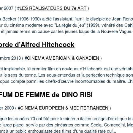
er 2007 ( #
LES REALISATEURS DU 7e ART
)
Becker (1906-1960) a été l'assistant, l'ami, le disciple de Jean Renoi
ur du cinéma moderne avec "La règle du jeu" (1939), vénéré des Cah
t jamais remis en cause par les jeunes loups de la Nouvelle Vague. Il
orde d'Alfred Hitchcock
mbre 2013 ( #
CINEMA AMERICAIN & CANADIEN
)
et implacable, le premier film en couleurs d’Hitchcock est une vérita
t le sens du terme. Les sous-entendus et la perfection technique son
 opus compte parmi les chefs-d’œuvre incontournables du maître. L’his
UM DE FEMME de DINO RISI
er 2009 ( #
CINEMA EUROPEEN & MEDITERRANEEN
)
que les années 70 ont été pour le cinéma italien un âge d'or et que l
e large place, servie par des cinéastes comme Scola, Comencini, Moni
irent à un public enthousiaste des films d'une qualité rare qui...