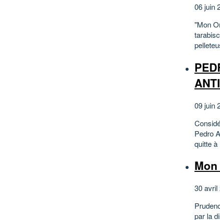
06 juin 
"Mon On
tarabisc
pelleteu
PED
ANT
09 juin 
Considé
Pedro A
quitte à
Mon 
30 avril
Prudence
par la d