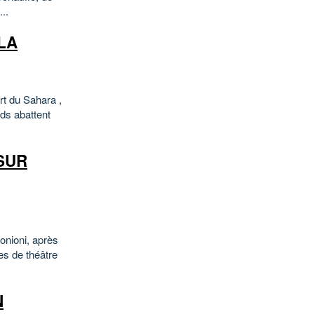
..
LA
rt du Sahara ,
ds abattent
SUR
onioni, après
es de théâtre
N