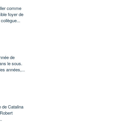
iller comme
ible foyer de
collègue...
onnée de
ans le sous.
es années,...
e de Catalina
 Robert
..