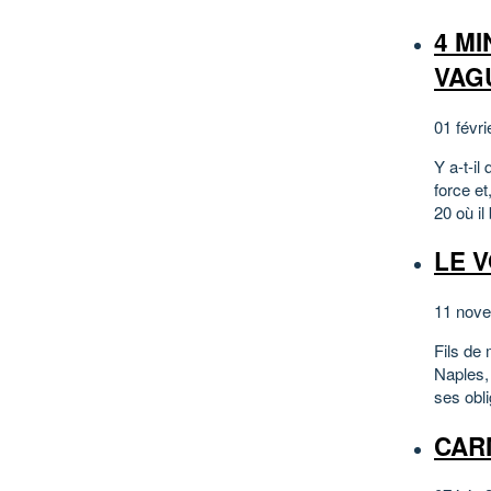
4 M
VAG
01 févri
Y a-t-i
force et
20 où il
LE V
11 nove
Fils de 
Naples,
ses obli
CAR