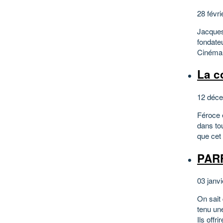
28 févri
Jacques 
fondate
Cinéma e
La c
12 déce
Féroce 
dans tou
que cet
PARF
03 janvi
On sait 
tenu un
Ils offr