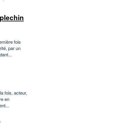
.
plechin
emière fois
ité, par un
dant...
a fois, acteur,
ve en
nt...
A