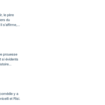
r, le père
iers du
 s'affirme,...
ble prouesse
t si évidents
toire...
a comédie y a
celli et Risi.