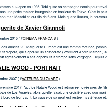
mmes au Japon en 1936. Taki quitte sa campagne natale pour trava
ans une petite maison bourgeoise en banlieue de Tokyo. C’est le pais
son mari Masaki et leur fils de 6 ans. Mais quand Ikatura, le nouveau 
uerite de Xavier Giannoli
embre 2015 ( #
CINEMA FRANCAIS
)
s des années 20. Marguerite Dumont est une femme fortunée, passi
 et d’opéra, qui a épousé un aristocrate ( excellent André Marcon ) s
i vit agréablement à ses dépens et la trompe sans vergogne. Depuis d
ALIE WOOD - PORTRAIT
mbre 2007 ( #
ACTEURS DU 7e ART
)
ovembre 2017, l'actrice Natalie Wood est retrouvée noyée près de l'îl
baie de Los Angeles, alors qu'elle faisait une croisière avec son mari
à bord de leur yacht. La cause de sa mort est restée mystérieuse et.