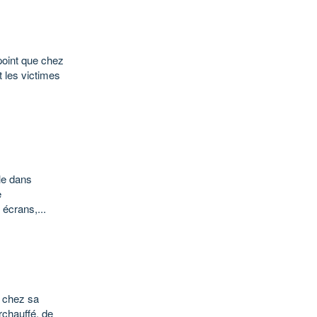
point que chez
t les victimes
le dans
e
 écrans,...
e chez sa
urchauffé, de