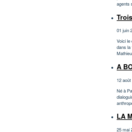
agents 
Troi
01 juin 
Voici l
dans la 
Mathieu 
A B
12 août
Né à Par
dialogui
anthrop
LA 
25 mai 