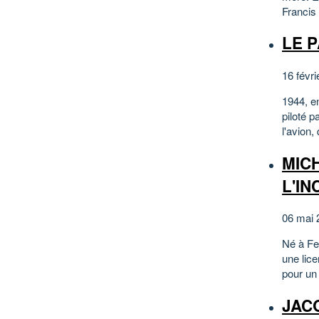
Francis 
LE 
16 févri
1944, e
piloté 
l'avion,
MIC
L'I
06 mai 
Né à Fer
une lice
pour un 
JAC