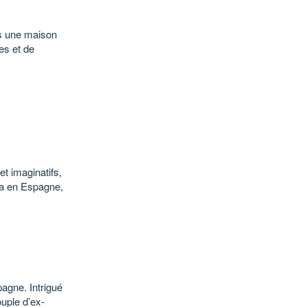
rs une maison
es et de
t imaginatifs,
va en Espagne,
pagne. Intrigué
ouple d’ex-