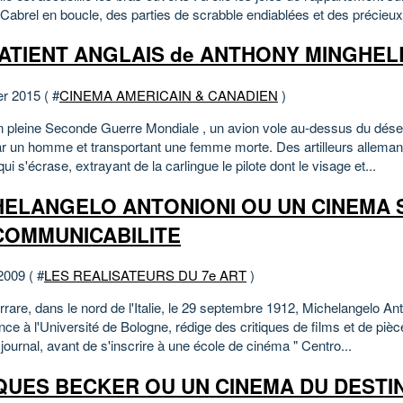
Cabrel en boucle, des parties de scrabble endiablées et des précieux.
PATIENT ANGLAIS de ANTHONY MINGHEL
er 2015 ( #
CINEMA AMERICAIN & CANADIEN
)
n pleine Seconde Guerre Mondiale , un avion vole au-dessus du dése
par un homme et transportant une femme morte. Des artilleurs alleman
 qui s'écrase, extrayant de la carlingue le pilote dont le visage et...
HELANGELO ANTONIONI OU UN CINEMA 
NCOMMUNICABILITE
2009 ( #
LES REALISATEURS DU 7e ART
)
rare, dans le nord de l'Italie, le 29 septembre 1912, Michelangelo Ant
nce à l'Université de Bologne, rédige des critiques de films et de pièc
journal, avant de s'inscrire à une école de cinéma " Centro...
QUES BECKER OU UN CINEMA DU DESTI