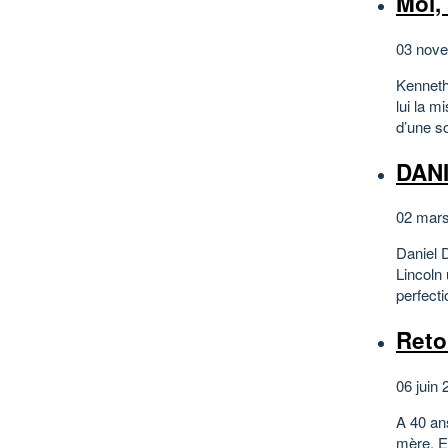
Moi,
03 nove
Kenneth
lui la m
d’une s
DANI
02 mars
Daniel 
Lincoln 
perfecti
Reto
06 juin 
A 40 an
mère. El