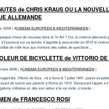
INUTES de CHRIS KRAUS OU LA NOUVEL
UE ALLEMANDE
er 2008 ( #
CINEMA EUROPEEN & MEDITERRANEEN
)
l quelque chose de nouveau dans le 7e Art ? Oui, le cinéma allemand q
, s'il poursuit sur sa lancée, s'apprête à ressusciter en 2010 le ciné
 brillait de mille feux aux frontons des salles de spectacle....
OLEUR DE BICYCLETTE de VITTORIO DE
mbre 2006 ( #
CINEMA EUROPEEN & MEDITERRANEEN
)
magistrats, Vittorio de Sica , né à Sora le 7 juillet 1901, passe sa peti
 avant de suivre ses parents à Rome en 1912. Devancant l'appel, il s'
gations militaires et, dès son retour à la vie civile, s'oriente...
MEN de FRANCESCO ROSI