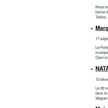
Nous so
bonne d
Tokiko, 
Marg
17 sept
Le Pari
musique
Celui-c
NAT
12 déce
Le 29 n
dans la 
Wagner 