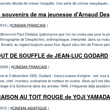
secrets décide de mener l’enquête. Une série de crimes inexpliquée..
s souvenirs de ma jeunesse d'Arnaud Des
2015 ( #
CINEMA FRANCAIS
)
e dénommé Paul Dédalus (patronyme que l’on ne croise pas pour la pr
filmographie de Desplechin), anthropologue, interprété, dans sa matur
Amalric au regard toujours aussi fixe. Ayant vécu loin de France pen
OUT DE SOUFFLE de JEAN-LUC GODARD
 2006 ( #
CINEMA FRANCAIS
)
is le 3 décembre 1930, Godard - franco-suisse d'origine - est, tout à l
ste, chef -monteur, scénariste et metteur en scène. Alors qu'il est élè
ologie à la Sorbonne dans les années 1949, il fréquente déjà assidûme
MAISON AU TOIT ROUGE de YOJI YAMAD
2015 ( #
CINEMA ASIATIQUE
)