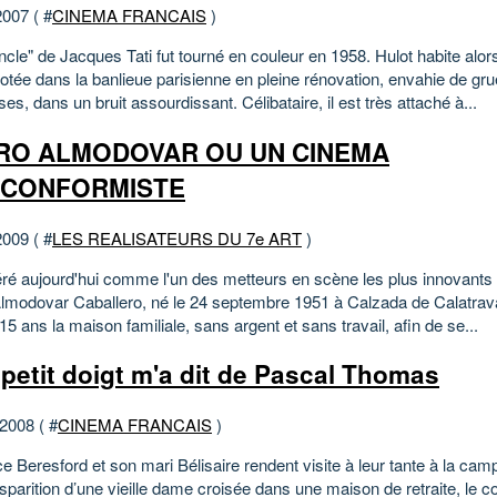
2007 ( #
CINEMA FRANCAIS
)
cle" de Jacques Tati fut tourné en couleur en 1958. Hulot habite alo
otée dans la banlieue parisienne en pleine rénovation, envahie de gru
ses, dans un bruit assourdissant. Célibataire, il est très attaché à...
RO ALMODOVAR OU UN CINEMA
ICONFORMISTE
2009 ( #
LES REALISATEURS DU 7e ART
)
ré aujourd'hui comme l'un des metteurs en scène les plus innovants e
lmodovar Caballero, né le 24 septembre 1951 à Calzada de Calatra
 15 ans la maison familiale, sans argent et sans travail, afin de se...
petit doigt m'a dit de Pascal Thomas
 2008 ( #
CINEMA FRANCAIS
)
 Beresford et son mari Bélisaire rendent visite à leur tante à la cam
isparition d’une vieille dame croisée dans une maison de retraite, le c