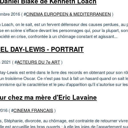
 Daniel Blake de Kenneth Loach
mbre 2016 ( #
CINEMA EUROPEEN & MEDITERRANEEN
)
 Loach, on le sait, est un fervent défenseur des causes perdues, au 
ise en scène s’efface devant les personnages qui, pour la plupart, son
ociété en crise, confrontée à un chômage constant et agissant...
EL DAY-LEWIS - PORTRAIT
 2021 ( #
ACTEURS DU 7e ART
)
Day-Lewis est entré dans le livre des records en obtenant pour son rô
un troisième Oscar. Ce n'est pas tout à fait un hasard quand on sait l
onnisme qui le caractérise et le peu d'apparition qu'il s'autorise sur les
ur chez ma mère d'Eric Lavaine
2016 ( #
CINEMA FRANCAIS
)
s, Stéphanie, divorcée, au chômage, est contrainte de retourner vivr
le est accueillie les bras ouverts : à elle les joies de l’appartement s