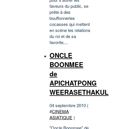
faveurs du public, se
prête à des
bouffonneries
cocasses qui mettent
en scène les relations
du roi et de sa
favorite,...
ONCLE
BOONMEE
de
APICHATPONG
WEERASETHAKUL
04 septembre 2010 (
#
CINEMA
ASIATIQUE
)
"Oncle Boonmee" de