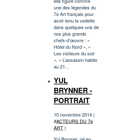
elle figure comme
une des légendes du
7e Art français pour
avoir tenu la vedette
dans quelques-uns de
nos plus grands
chefs-d’œuvre : «
Hôtel du Nord », «
Les visiteurs du soir
», « L’assassin habite
au 21...
YUL
BRYNNER -
PORTRAIT
10 novembre 2014 (
#
ACTEURS DU 7e
ART
)
Yul Brynner, né en