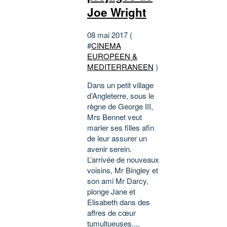
Joe Wright
08 mai 2017 (
#
CINEMA
EUROPEEN &
MEDITERRANEEN
)
Dans un petit village
d’Angleterre, sous le
règne de George III,
Mrs Bennet veut
marier ses filles afin
de leur assurer un
avenir serein.
L’arrivée de nouveaux
voisins, Mr Bingley et
son ami Mr Darcy,
plonge Jane et
Elisabeth dans des
affres de cœur
tumultueuses....